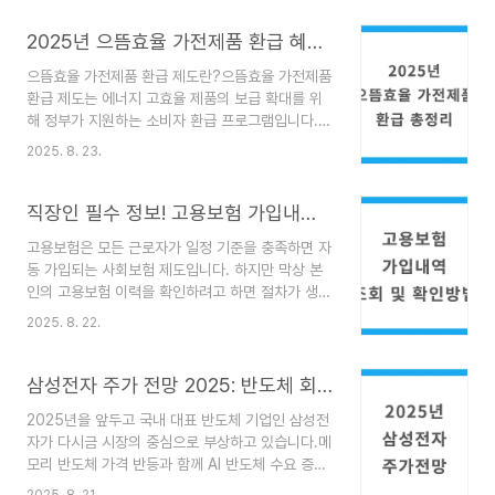
될 예정입니다.본 글에서는 민생회복 지원금 2차의
신청 자격, 지원 조건, 신청 방법, 지급금액, 지급 방
2025년 으뜸효율 가전제품 환급 혜택 총정리｜최대 30만원 환급
식 등 핵심 정보를 정리하였으며, 신청 전 꼭 확인해
으뜸효율 가전제품 환급 제도란?으뜸효율 가전제품
야 할 유의사항도 함께 안내드립니다.1. 민생회복 지
환급 제도는 에너지 고효율 제품의 보급 확대를 위
원금 2차 개요정부는 2025년 상반기 경제지표 분
해 정부가 지원하는 소비자 환급 프로그램입니다.소
석 결과를 바탕으로 취약계층과 서민 경제를 직접적
비자가 정해진 고효율 가전제품을 구매하면, 일정
으로 지원하기 위한 2차 민생회복 패키지를 마련했
2025. 8. 23.
금액을 현금으로 환급받을 수 있도록 설계된 제도
습니다. 이번 지원금은 1차보다 범위가 확대되며,
로, 에너지 절약과 온실가스 저감을 동시에 목표로
지급 방식과 절차도 간소화되어 접근성이 향상된 것
하고 있습니다. 2025년에도 본 제도는 지속적으로
직장인 필수 정보! 고용보험 가입내역 조회와 확인서 발급 방법
이 특징입니..
운영되며, 일부 항목은 보완 및 확대되었습니
고용보험은 모든 근로자가 일정 기준을 충족하면 자
다.2025년 환급 대상 제품 및 구매 조건환급 대상
동 가입되는 사회보험 제도입니다. 하지만 막상 본
은 한국에너지공단에서 인증한 ‘으뜸효율 가전제
인의 고용보험 이력을 확인하려고 하면 절차가 생소
품’으로, 다음과 같은 항목이 포함됩니다:냉장고김
하거나 어려운 경우가 많습니다. 이 글에서는 고용
치냉장고세탁기에어컨TV제습기공기청정기전기밥
2025. 8. 22.
보험 가입내역 조회 방법과 확인서 발급 절차를 온
솥 등해당 제품은 2025년 1월 1일부터 12월 31일
라인과 모바일 기준으로 자세히 설명드립니다.1. 고
사이에 구매 및 설치가 완료되어야 하며, 인증 마크
용보험 가입내역이란?고용보험 가입내역은 근로자
삼성전자 주가 전망 2025: 반도체 회복과 AI 수요가 끌어올릴까?
가 부착된 제품이어야 환급이 가능합..
가 언제, 어떤 사업장에서 고용보험에 가입되어 있
2025년을 앞두고 국내 대표 반도체 기업인 삼성전
었는지를 보여주는 공식 기록입니다. 이 기록은 실
자가 다시금 시장의 중심으로 부상하고 있습니다.메
업급여 신청, 경력 증명, 퇴직 시 이직 확인 등에 활
모리 반도체 가격 반등과 함께 AI 반도체 수요 증가
용됩니다. 또한 이력 누락 여부를 점검하는 용도로
가 본격화되면서, 주가에도 긍정적인 모멘텀이 형성
도 매우 중요합니다.2. 고용보험 가입이력 확인이
2025. 8. 21.