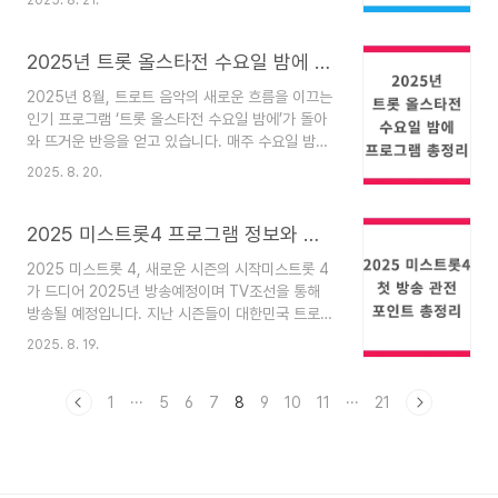
되는 분위기입니다.이번 글에서는 삼성전자의 최신
필요한 상황실업급여를 신청할 때 수급 자격 확인을
실적과 산업 구조, 그리고 AI와 파운드리 분야에서
위해이직 후 구직활동 증빙 자료로 제출할 때경력증
의 성장 가능성까지 종합적으로 분석합니다.🔎 글
2025년 트롯 올스타전 수요일 밤에 프로그램 총정리
명서 대체 서류로 활용할 때퇴..
로벌 반도체 시장 흐름과 삼성전자의 대응
2025년 8월, 트로트 음악의 새로운 흐름을 이끄는
2023~2024년은 글로벌 반도체 산업에 있어 재고
인기 프로그램 ‘트롯 올스타전 수요일 밤에’가 돌아
조정과 공급과잉 해소의 시간이었습니다.하지만
와 뜨거운 반응을 얻고 있습니다. 매주 수요일 밤
2024년 하반기부터 서버 및 모바일 DRAM 수요
TV조선에서 방송되는 이 프로그램은 다채로운 세
가 회복세를 보이며, 2025년에는 본격적인 턴어라
2025. 8. 20.
대의 트롯 아티스트들이 경연을 펼치며 시청자들에
운드가 예상됩니다.삼성전자는 이에 발맞춰 고부가
게 깊은감동과 즐거움을 선사하고 있습니다.프로그
제품 비중 확대에 주력하고 있습니다. 특히,
램 개요 및 시청 정보프로그램명: 트롯 올스타전 수
2025 미스트롯4 프로그램 정보와 첫 방송 관전 포인트 총정리
DDR5, LPDDR5 X, HBM3 ..
요일 밤에방송 채널: TV조선방송 시간: 매주 수요
2025 미스트롯 4, 새로운 시즌의 시작미스트롯 4
일 밤 10시진행자: 붐전통 트로트를 기반으로 한 무
가 드디어 2025년 방송예정이며 TV조선을 통해
대 구성은 물론, MZ세대와 중장년층 모두를 만족시
방송될 예정입니다. 지난 시즌들이 대한민국 트로트
키는 다양한 장르 접목이 트롯 팬층을넓히고 있습니
열풍을 선도하며큰 사랑을 받았던 만큼, 이번 시즌4
다.2025년 8월 출연진 라인업이번 시즌 출연진은
2025. 8. 19.
에 대한 기대감도 그 어느 때보다 뜨겁습니다. 제작
경연과 방송, 각종 트롯 오디션 프로그램에서 실력
진은 이번 시즌을 준비하며 “트로트의 전통성과 현
을 인정받은 아티스트들로 구성되어 있습니다.김희
대적 무대 연출을 결합한 시즌”이라는 콘셉트를 내
1
···
5
6
7
8
9
10
11
···
21
재안성훈나상도정서주배아..
세웠고, 트로트 팬은 물론 다양한 세대의 시청자들
에게 새로운 감동을 선사하겠다는 포부를 밝혔습니
다.프로그램 방송 정보방송사: TV조선첫 방송 예정
일: 방송예정방송 주기: 매주 금요일 정규 방송 + 온