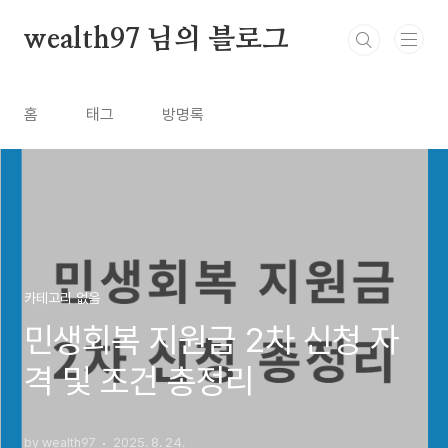
본문 바로가기
wealth97 님의 블로그
홈
태그
방명록
카테고리 없음
민생회복 지원금 2차 신청 자
격 및 조건 총정리
by wealth97
2025. 8. 24.