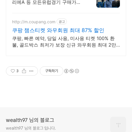
리에A 등 모든유럽경기 구매가능
오피셜티켓취급 , 연중무휴 상담운
영, 수백개의 실관람후기 확인가
능!
http://m.coupang.com
광고
쿠팡 챔스티켓 와우회원 최대 87% 할인
쿠팡, 빠른 예약, 당일 사용, 미사용 티켓 100% 환
불, 골드박스 최저가 보장 신규 와우회원 최대 2만3
천원 쿠폰팩+5% 추가적립 혜택! 여행도 이제 쿠팡
에서!
3
구독하기
wealth97 님의 블로그
wealth97 님의 블로그 입니다.