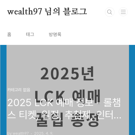
본문 바로가기
wealth97 님의 블로그
홈
태그
방명록
카테고리 없음
2025 LCK 예매 정보 - 롤챔
스 티켓, 일정, 추첨제, 인터파
크 예매 꿀팁
by wealth97
2025. 4. 9.