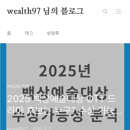
본문 바로가기
wealth97 님의 블로그
홈
태그
방명록
카테고리 없음
2025 백상예술대상 OTT 드
라마 후보는 누구? 수상 가능성
분석
by wealth97
2025. 4. 11.