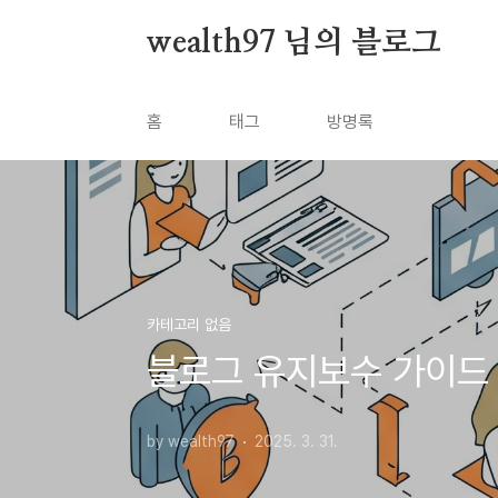
본문 바로가기
wealth97 님의 블로그
홈
태그
방명록
카테고리 없음
블로그 유지보수 가이드 –
by wealth97
2025. 3. 31.